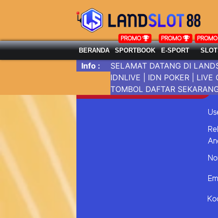
PROMO
PROMO
PROM
BERANDA
SPORTBOOK
E-SPORT
SLOT
Info :
SELAMAT DATANG DI LANDSL
IDNLIVE | IDN POKER | LIV
TOMBOL DAFTAR SEKARANG
LUPA KATA SANDI
Us
Re
An
No
Em
Kod