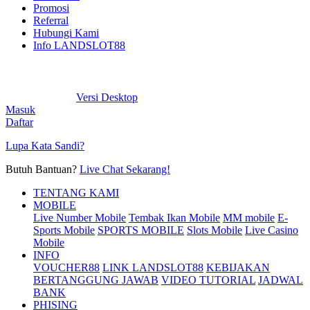
Promosi
Referral
Hubungi Kami
Info LANDSLOT88
Versi Desktop
Masuk
Daftar
Lupa Kata Sandi?
Butuh Bantuan?
Live Chat Sekarang!
TENTANG KAMI
MOBILE
Live Number Mobile
Tembak Ikan Mobile
MM mobile
E-
Sports Mobile
SPORTS MOBILE
Slots Mobile
Live Casino
Mobile
INFO
VOUCHER88
LINK LANDSLOT88
KEBIJAKAN
BERTANGGUNG JAWAB
VIDEO TUTORIAL
JADWAL
BANK
PHISING