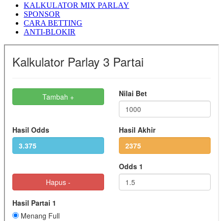
KALKULATOR MIX PARLAY
SPONSOR
CARA BETTING
ANTI-BLOKIR