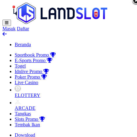
Masuk
Daftar
Beranda
Sportbook
Promo
E-Sports
Promo
Togel
Idnlive
Promo
Poker
Promo
Live Casino
ELOTTERY
ARCADE
Tangkas
Slots
Promo
Tembak Ikan
Download